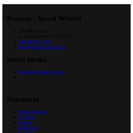
Promax – Karol Wróbel
38-400 Krosno
ul. Łukasiewicza 110A / 116
+48 609 077 280
biuro@promax-krosno.pl
Social Media
Facebook
Dołącz do nas
Nawigacja
Strona Główna
O Firmie
Galeria
Referencje