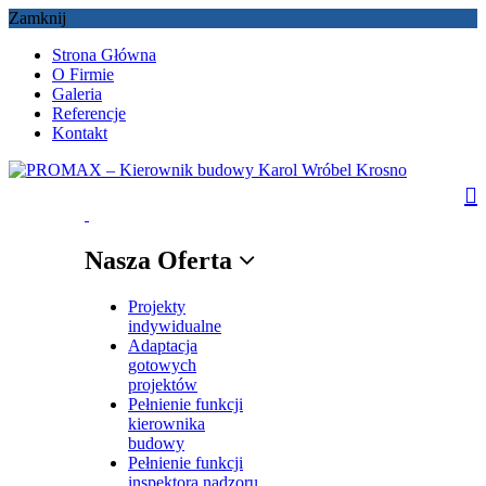
Zamknij
Strona Główna
O Firmie
Galeria
Referencje
Kontakt
Nasza Oferta
Projekty
indywidualne
Adaptacja
gotowych
projektów
Pełnienie funkcji
kierownika
budowy
Pełnienie funkcji
inspektora nadzoru