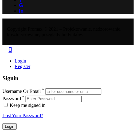
Copyright Promax © 2021 – Projektowanie, nadzorowanie,
kosztorysowanie, przeglądy budynków.
Login
Register
Signin
*
Username Or Email
*
Password
Keep me signed in
Lost Your Password?