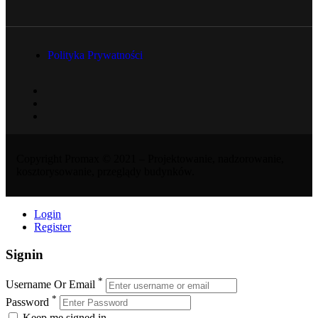
Polityka Prywatności
Copyright Promax © 2021 – Projektowanie, nadzorowanie,
kosztorysowanie, przeglądy budynków.
Login
Register
Signin
*
Username Or Email
*
Password
Keep me signed in