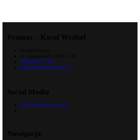
Promax – Karol Wróbel
38-400 Krosno
ul. Łukasiewicza 110A / 116
+48 609 077 280
biuro@promax-krosno.pl
Social Media
Facebook
Dołącz do nas
Nawigacja