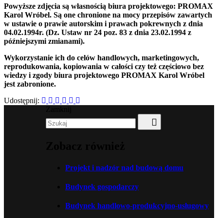
Powyższe zdjęcia są własnością biura projektowego: PROMAX
Karol Wróbel. Są one chronione na mocy przepisów zawartych
w ustawie o prawie autorskim i prawach pokrewnych z dnia
04.02.1994r. (Dz. Ustaw nr 24 poz. 83 z dnia 23.02.1994 z
późniejszymi zmianami).
Wykorzystanie ich do celów handlowych, marketingowych,
reprodukowania, kopiowania w całości czy też częściowo bez
wiedzy i zgody biura projektowego PROMAX Karol Wróbel
jest zabronione.
Udostępnij:
Zamknij
Zobacz również
Projekt i nadzór nad budową domu
Budynek gospodarczy
Budynek handlowo-produkcyjno-usługowy