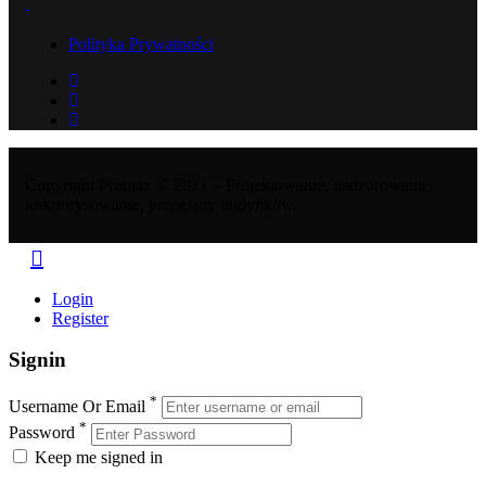
Polityka Prywatności
Copyright Promax © 2021 – Projektowanie, nadzorowanie,
kosztorysowanie, przeglądy budynków.
Login
Register
Signin
*
Username Or Email
*
Password
Keep me signed in