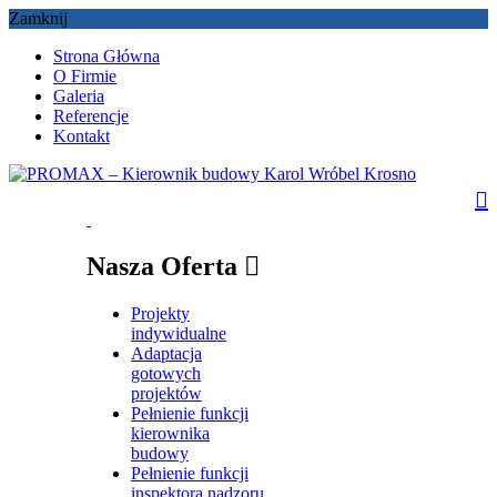
Zamknij
Strona Główna
O Firmie
Galeria
Referencje
Kontakt
Nasza Oferta
Projekty
indywidualne
Adaptacja
gotowych
projektów
Pełnienie funkcji
kierownika
budowy
Pełnienie funkcji
inspektora nadzoru