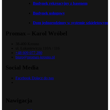
Budynek rekreacyjny z basenem
Budynek usługowy
Dom jednorodzinny w systemie szkieletowym
Promax – Karol Wróbel
38-400 Krosno
ul. Łukasiewicza 110A / 116
+48 609 077 280
biuro@promax-krosno.pl
Social Media
Facebook
Dołącz do nas
Nawigacja